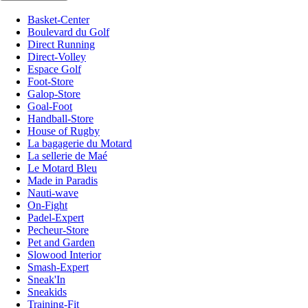
Basket-Center
Boulevard du Golf
Direct Running
Direct-Volley
Espace Golf
Foot-Store
Galop-Store
Goal-Foot
Handball-Store
House of Rugby
La bagagerie du Motard
La sellerie de Maé
Le Motard Bleu
Made in Paradis
Nauti-wave
On-Fight
Padel-Expert
Pecheur-Store
Pet and Garden
Slowood Interior
Smash-Expert
Sneak'In
Sneakids
Training-Fit