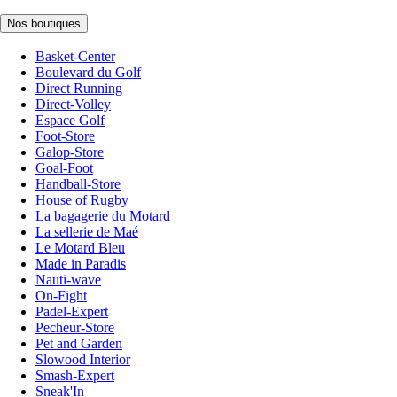
Nos boutiques
Basket-Center
Boulevard du Golf
Direct Running
Direct-Volley
Espace Golf
Foot-Store
Galop-Store
Goal-Foot
Handball-Store
House of Rugby
La bagagerie du Motard
La sellerie de Maé
Le Motard Bleu
Made in Paradis
Nauti-wave
On-Fight
Padel-Expert
Pecheur-Store
Pet and Garden
Slowood Interior
Smash-Expert
Sneak'In