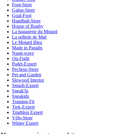
Foot-Store
Galop-Store
Goal-Foot
Handball-Store
House of Rugby
La bagagerie du Motard
La sellerie de Maé
Le Motard Bleu
Made in Paradis
Nauti-wave
On-Fight
Padel-Expert
Pecheur-Store
Pet and Garden
Slowood Interior
Smash-Expert
Sneak'In
Sneakids
Training-Fit
Trek-Expert
Triathlon Expert
Vélo-Store
Winter Expert