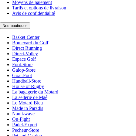
Moyens de paiement
Tarifs et options de livraison
Avis de confidentialité
Nos boutiques
Basket-Center
Boulevard du Golf
Direct Running
Direct-Volley
Espace Golf
Foot-Store
Galop-Store
Goal-Foot
Handball-Store
House of Rugby
La bagagerie du Motard
La sellerie de Maé
Le Motard Bleu
Made in Paradis
Nauti-wave
On-Fight
Padel-Expert
Pecheur-Store
Pet and Garden