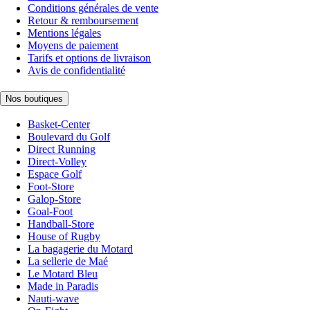
Conditions générales de vente
Retour & remboursement
Mentions légales
Moyens de paiement
Tarifs et options de livraison
Avis de confidentialité
Nos boutiques
Basket-Center
Boulevard du Golf
Direct Running
Direct-Volley
Espace Golf
Foot-Store
Galop-Store
Goal-Foot
Handball-Store
House of Rugby
La bagagerie du Motard
La sellerie de Maé
Le Motard Bleu
Made in Paradis
Nauti-wave