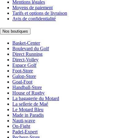
Mentions légales
Moyens de paiement
Tarifs et options de livraison
Avis de confidentialité
Nos boutiques
Basket-Center
Boulevard du Golf
Direct Running
Direct-Volley
Espace Golf
Foot-Store
Galop-Store
Goal-Foot
Handball-Store
House of Rugby
La bagagerie du Motard
La sellerie de Maé
Le Motard Bleu
Made in Paradis
Nauti-wave
On-Fight
Padel-Expert
Pecheur-Store