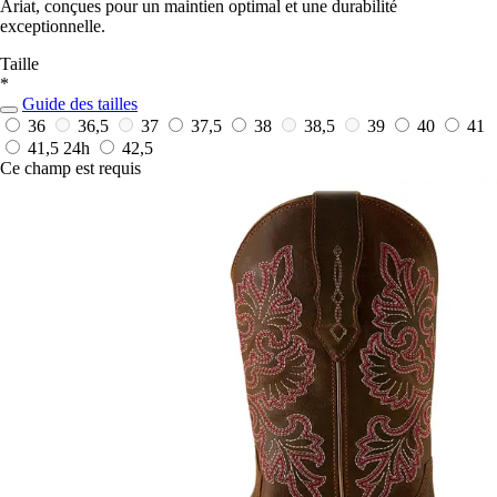
Ariat, conçues pour un maintien optimal et une durabilité
exceptionnelle.
Taille
*
Guide des tailles
36
36,5
37
37,5
38
38,5
39
40
41
41,5
24h
42,5
Ce champ est requis