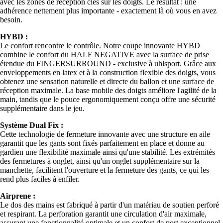
avec les zones de réception clés sur les doigts. Le résultat : une
adhérence nettement plus importante - exactement là où vous en avez
besoin.
HYBD :
Le confort rencontre le contrôle. Notre coupe innovante HYBD
combine le confort du HALF NEGATIVE avec la surface de prise
étendue du FINGERSURROUND - exclusive à uhlsport. Grâce aux
enveloppements en latex et à la construction flexible des doigts, vous
obtenez une sensation naturelle et directe du ballon et une surface de
réception maximale. La base mobile des doigts améliore l'agilité de la
main, tandis que le pouce ergonomiquement conçu offre une sécurité
supplémentaire dans le jeu.
Système Dual Fix :
Cette technologie de fermeture innovante avec une structure en aile
garantit que les gants sont fixés parfaitement en place et donne au
gardien une flexibilité maximale ainsi qu'une stabilité. Les extrémités
des fermetures à onglet, ainsi qu'un onglet supplémentaire sur la
manchette, facilitent l'ouverture et la fermeture des gants, ce qui les
rend plus faciles à enfiler.
Airprene :
Le dos des mains est fabriqué à partir d'un matériau de soutien perforé
et respirant. La perforation garantit une circulation d'air maximale,
assurant une fonctionnalité optimale et un confort de port exceptionnel.