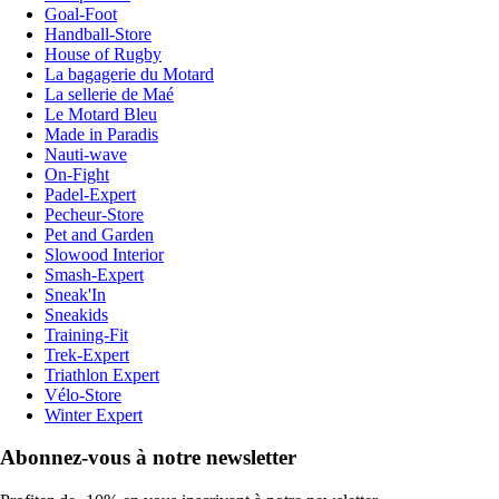
Goal-Foot
Handball-Store
House of Rugby
La bagagerie du Motard
La sellerie de Maé
Le Motard Bleu
Made in Paradis
Nauti-wave
On-Fight
Padel-Expert
Pecheur-Store
Pet and Garden
Slowood Interior
Smash-Expert
Sneak'In
Sneakids
Training-Fit
Trek-Expert
Triathlon Expert
Vélo-Store
Winter Expert
Abonnez-vous à notre newsletter