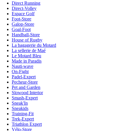
Direct Running
Direct-Volley
Espace Golf
Foot-Store
Galop-Store
Goal-Foot
Handball-Store
House of Rugby
La bagagerie du Motard
La sellerie de Maé
Le Motard Bleu
Made in Paradis
Nauti-wave
On-Fight
Padel-Expert
Pecheur-Store
Pet and Garden
Slowood Interior
Smash-Expert
Sneak'In
Sneakids
Training-Fit
Trek-Expert
Triathlon Expert
Vélo-Store