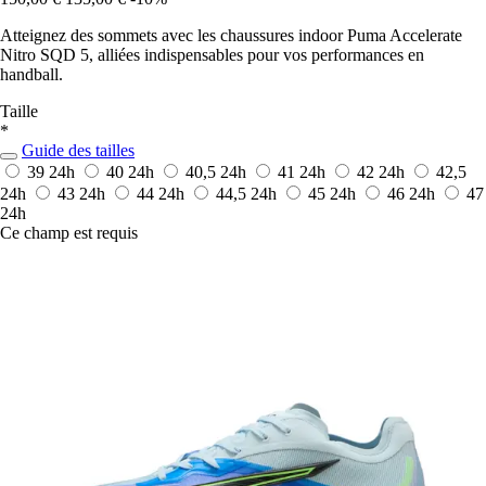
Atteignez des sommets avec les chaussures indoor Puma Accelerate
Nitro SQD 5, alliées indispensables pour vos performances en
handball.
Taille
*
Guide des tailles
39
24h
40
24h
40,5
24h
41
24h
42
24h
42,5
24h
43
24h
44
24h
44,5
24h
45
24h
46
24h
47
24h
Ce champ est requis