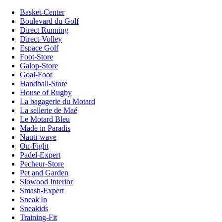
Basket-Center
Boulevard du Golf
Direct Running
Direct-Volley
Espace Golf
Foot-Store
Galop-Store
Goal-Foot
Handball-Store
House of Rugby
La bagagerie du Motard
La sellerie de Maé
Le Motard Bleu
Made in Paradis
Nauti-wave
On-Fight
Padel-Expert
Pecheur-Store
Pet and Garden
Slowood Interior
Smash-Expert
Sneak'In
Sneakids
Training-Fit