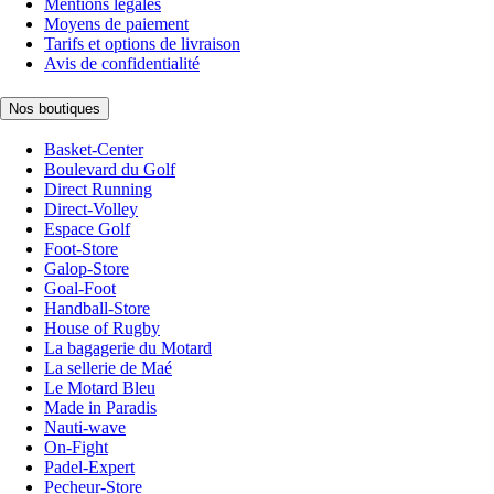
Mentions légales
Moyens de paiement
Tarifs et options de livraison
Avis de confidentialité
Nos boutiques
Basket-Center
Boulevard du Golf
Direct Running
Direct-Volley
Espace Golf
Foot-Store
Galop-Store
Goal-Foot
Handball-Store
House of Rugby
La bagagerie du Motard
La sellerie de Maé
Le Motard Bleu
Made in Paradis
Nauti-wave
On-Fight
Padel-Expert
Pecheur-Store