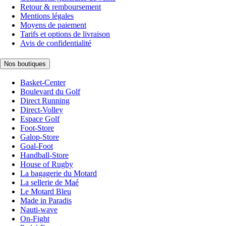
Retour & remboursement
Mentions légales
Moyens de paiement
Tarifs et options de livraison
Avis de confidentialité
Nos boutiques
Basket-Center
Boulevard du Golf
Direct Running
Direct-Volley
Espace Golf
Foot-Store
Galop-Store
Goal-Foot
Handball-Store
House of Rugby
La bagagerie du Motard
La sellerie de Maé
Le Motard Bleu
Made in Paradis
Nauti-wave
On-Fight