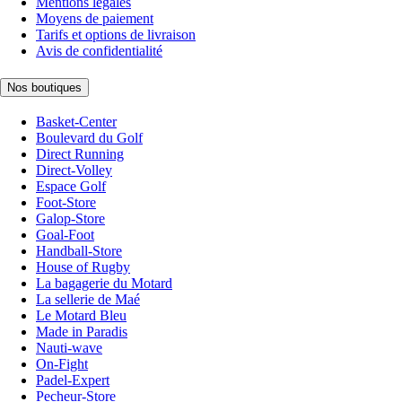
Mentions légales
Moyens de paiement
Tarifs et options de livraison
Avis de confidentialité
Nos boutiques
Basket-Center
Boulevard du Golf
Direct Running
Direct-Volley
Espace Golf
Foot-Store
Galop-Store
Goal-Foot
Handball-Store
House of Rugby
La bagagerie du Motard
La sellerie de Maé
Le Motard Bleu
Made in Paradis
Nauti-wave
On-Fight
Padel-Expert
Pecheur-Store