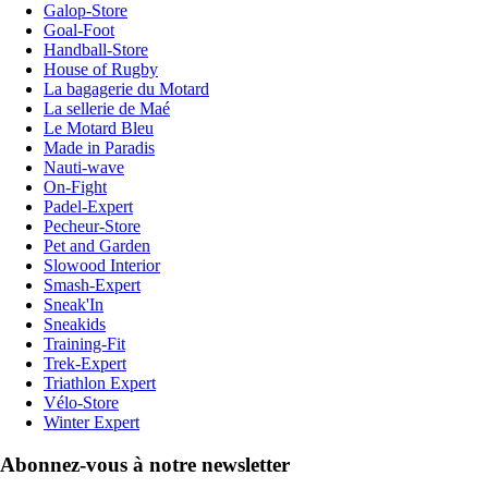
Galop-Store
Goal-Foot
Handball-Store
House of Rugby
La bagagerie du Motard
La sellerie de Maé
Le Motard Bleu
Made in Paradis
Nauti-wave
On-Fight
Padel-Expert
Pecheur-Store
Pet and Garden
Slowood Interior
Smash-Expert
Sneak'In
Sneakids
Training-Fit
Trek-Expert
Triathlon Expert
Vélo-Store
Winter Expert
Abonnez-vous à notre newsletter