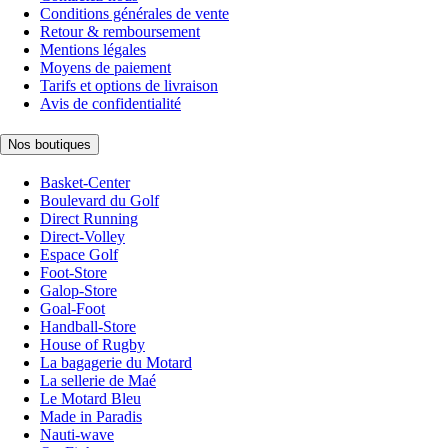
Conditions générales de vente
Retour & remboursement
Mentions légales
Moyens de paiement
Tarifs et options de livraison
Avis de confidentialité
Nos boutiques
Basket-Center
Boulevard du Golf
Direct Running
Direct-Volley
Espace Golf
Foot-Store
Galop-Store
Goal-Foot
Handball-Store
House of Rugby
La bagagerie du Motard
La sellerie de Maé
Le Motard Bleu
Made in Paradis
Nauti-wave