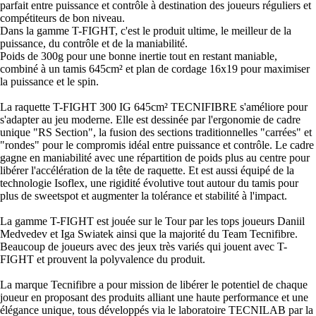
parfait entre puissance et contrôle à destination des joueurs réguliers et
compétiteurs de bon niveau.
Dans la gamme T-FIGHT, c'est le produit ultime, le meilleur de la
puissance, du contrôle et de la maniabilité.
Poids de 300g pour une bonne inertie tout en restant maniable,
combiné à un tamis 645cm² et plan de cordage 16x19 pour maximiser
la puissance et le spin.
La raquette T-FIGHT 300 IG 645cm² TECNIFIBRE s'améliore pour
s'adapter au jeu moderne. Elle est dessinée par l'ergonomie de cadre
unique "RS Section", la fusion des sections traditionnelles "carrées" et
"rondes" pour le compromis idéal entre puissance et contrôle. Le cadre
gagne en maniabilité avec une répartition de poids plus au centre pour
libérer l'accélération de la tête de raquette. Et est aussi équipé de la
technologie Isoflex, une rigidité évolutive tout autour du tamis pour
plus de sweetspot et augmenter la tolérance et stabilité à l'impact.
La gamme T-FIGHT est jouée sur le Tour par les tops joueurs Daniil
Medvedev et Iga Swiatek ainsi que la majorité du Team Tecnifibre.
Beaucoup de joueurs avec des jeux très variés qui jouent avec T-
FIGHT et prouvent la polyvalence du produit.
La marque Tecnifibre a pour mission de libérer le potentiel de chaque
joueur en proposant des produits alliant une haute performance et une
élégance unique, tous développés via le laboratoire TECNILAB par la