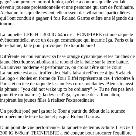
gagné son premier tournoi Junior, qu'elle a compris qu'elle voulait
devenir joueuse professionnelle et une personne qui sort de l'ordinaire.
A chaque fois qu'elle revient, elle ressent des vibrations particulières
qui l'ont conduit à gagner 4 fois Roland Garros et être une légende du
tournoi.
La raquette T-FIGHT 300 IG 645cm² TECNIFIBRE est une raquette
évènementielle, avec un design cosmétique qui incarne Iga, Paris et la
terre battue, faite pour provoquer l'extraordinaire !
Différente en couleur avec sa base orange dynamique et les touches de
jaune électrique symbolisant le rebond de la balle sur la terre battue.
Un univers moderne et performance, on croirait être sur le court.
La raquette est aussi truffée de détails faisant référence à Iga Swiatek.
Le logo 4 étoiles en forme de Tour Eiffel représentant ces 4 victoires à
Paris, et en tête de raquette les années correspondantes. Bien sûr aussi
la phrase : "you did not wake up to be ordinary" (« Tu ne t'es pas levé
pour être ordinaire »), la devise d'Iga, symbole de sa fondation,
inspirant les jeunes filles à réaliser l'extraordinaire.
Un produit joué par Iga sur le Tour à partir du début de la tournée
européenne de terre battue et jusqu'à Roland Garros.
D'un point de vue performance, la raquette de tennis Adulte T-FIGHT
300 IG 645cm² TECNIFIBRE a été conçue pour procurer l'équilibre