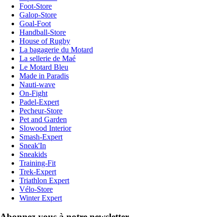
Foot-Store
Galop-Store
Goal-Foot
Handball-Store
House of Rugby
La bagagerie du Motard
La sellerie de Maé
Le Motard Bleu
Made in Paradis
Nauti-wave
On-Fight
Padel-Expert
Pecheur-Store
Pet and Garden
Slowood Interior
Smash-Expert
Sneak'In
Sneakids
Training-Fit
Trek-Expert
Triathlon Expert
Vélo-Store
Winter Expert
Abonnez-vous à notre newsletter