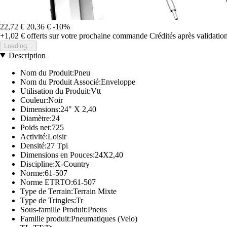
22,72 €
20,36 €
-10%
+1,02 €
offerts sur votre prochaine commande
Crédités après validati
Loading...
Description
Nom du Produit:Pneu
Nom du Produit Associé:Enveloppe
Utilisation du Produit:Vtt
Couleur:Noir
Dimensions:24" X 2,40
Diamètre:24
Poids net:725
Activité:Loisir
Densité:27 Tpi
Dimensions en Pouces:24X2,40
Discipline:X-Country
Norme:61-507
Norme ETRTO:61-507
Type de Terrain:Terrain Mixte
Type de Tringles:Tr
Sous-famille Produit:Pneus
Famille produit:Pneumatiques (Velo)