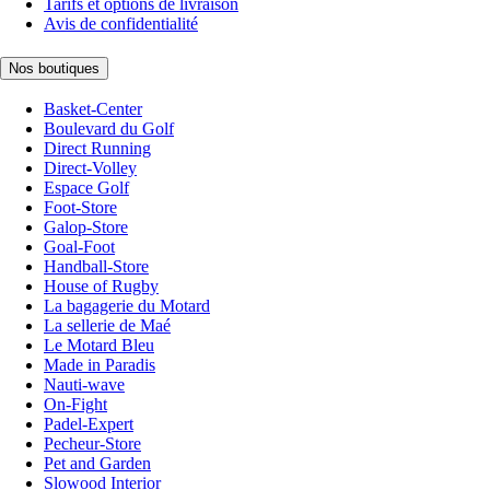
Tarifs et options de livraison
Avis de confidentialité
Nos boutiques
Basket-Center
Boulevard du Golf
Direct Running
Direct-Volley
Espace Golf
Foot-Store
Galop-Store
Goal-Foot
Handball-Store
House of Rugby
La bagagerie du Motard
La sellerie de Maé
Le Motard Bleu
Made in Paradis
Nauti-wave
On-Fight
Padel-Expert
Pecheur-Store
Pet and Garden
Slowood Interior