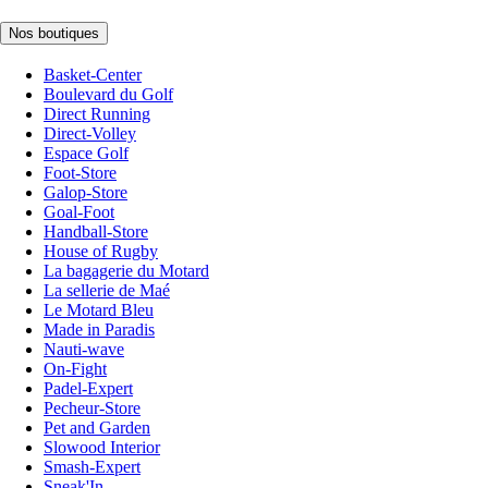
Nos boutiques
Basket-Center
Boulevard du Golf
Direct Running
Direct-Volley
Espace Golf
Foot-Store
Galop-Store
Goal-Foot
Handball-Store
House of Rugby
La bagagerie du Motard
La sellerie de Maé
Le Motard Bleu
Made in Paradis
Nauti-wave
On-Fight
Padel-Expert
Pecheur-Store
Pet and Garden
Slowood Interior
Smash-Expert
Sneak'In