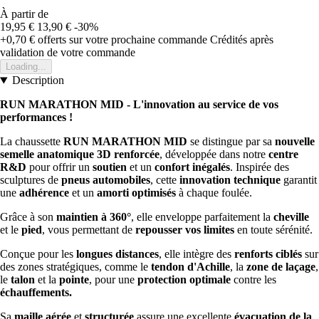
À partir de
19,95 €
13,90 €
-30%
+0,70 €
offerts sur votre prochaine commande
Crédités après
validation de votre commande
Loading...
Description
RUN MARATHON MID - L'innovation au service de vos
performances !
La chaussette
RUN MARATHON MID
se distingue par sa
nouvelle
semelle anatomique 3D renforcée
, développée dans notre
centre
R&D
pour offrir un
soutien
et un
confort inégalés
. Inspirée des
sculptures de
pneus automobiles
, cette
innovation technique
garantit
une
adhérence
et un
amorti optimisés
à chaque foulée.
Grâce à son
maintien à 360°
, elle enveloppe parfaitement la
cheville
et le
pied
, vous permettant de
repousser vos limites
en toute sérénité.
Conçue pour les
longues distances
, elle intègre des
renforts ciblés
sur
des zones stratégiques, comme le
tendon d'Achille
, la
zone de laçage
,
le
talon
et la
pointe
, pour une
protection optimale
contre les
échauffements.
Sa
maille aérée
et
structurée
assure une excellente
évacuation de la