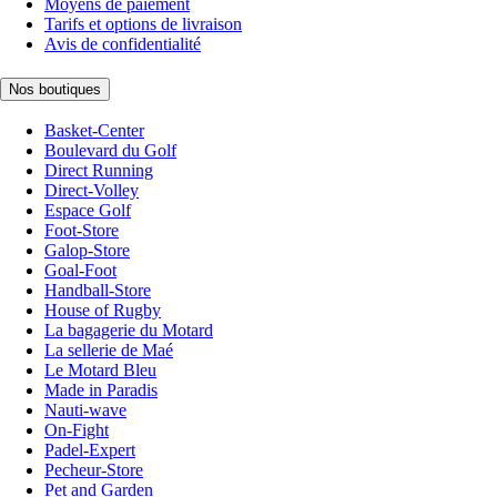
Moyens de paiement
Tarifs et options de livraison
Avis de confidentialité
Nos boutiques
Basket-Center
Boulevard du Golf
Direct Running
Direct-Volley
Espace Golf
Foot-Store
Galop-Store
Goal-Foot
Handball-Store
House of Rugby
La bagagerie du Motard
La sellerie de Maé
Le Motard Bleu
Made in Paradis
Nauti-wave
On-Fight
Padel-Expert
Pecheur-Store
Pet and Garden