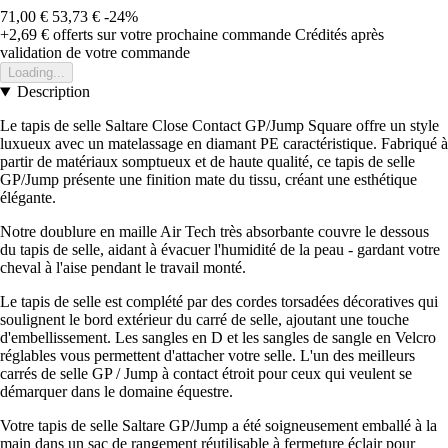
71,00 €
53,73 €
-24%
+2,69 €
offerts sur votre prochaine commande
Crédités après
validation de votre commande
Loading...
Description
Le tapis de selle Saltare Close Contact GP/Jump Square offre un style
luxueux avec un matelassage en diamant PE caractéristique. Fabriqué à
partir de matériaux somptueux et de haute qualité, ce tapis de selle
GP/Jump présente une finition mate du tissu, créant une esthétique
élégante.
Notre doublure en maille Air Tech très absorbante couvre le dessous
du tapis de selle, aidant à évacuer l'humidité de la peau - gardant votre
cheval à l'aise pendant le travail monté.
Le tapis de selle est complété par des cordes torsadées décoratives qui
soulignent le bord extérieur du carré de selle, ajoutant une touche
d'embellissement. Les sangles en D et les sangles de sangle en Velcro
réglables vous permettent d'attacher votre selle. L'un des meilleurs
carrés de selle GP / Jump à contact étroit pour ceux qui veulent se
démarquer dans le domaine équestre.
Votre tapis de selle Saltare GP/Jump a été soigneusement emballé à la
main dans un sac de rangement réutilisable à fermeture éclair pour