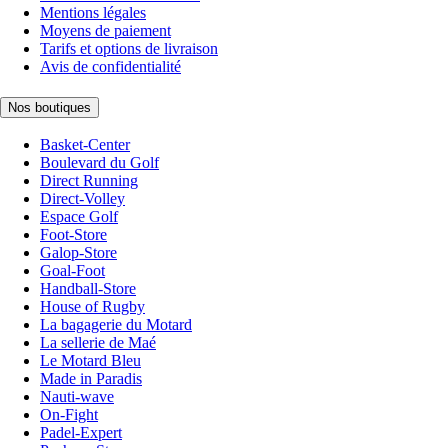
Mentions légales
Moyens de paiement
Tarifs et options de livraison
Avis de confidentialité
Nos boutiques
Basket-Center
Boulevard du Golf
Direct Running
Direct-Volley
Espace Golf
Foot-Store
Galop-Store
Goal-Foot
Handball-Store
House of Rugby
La bagagerie du Motard
La sellerie de Maé
Le Motard Bleu
Made in Paradis
Nauti-wave
On-Fight
Padel-Expert