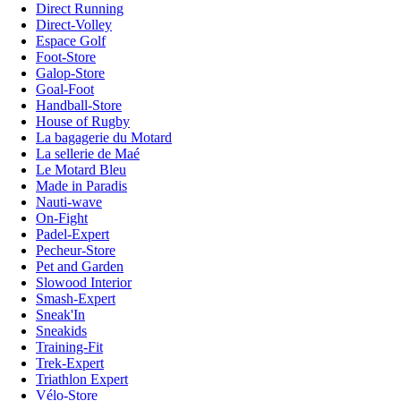
Direct Running
Direct-Volley
Espace Golf
Foot-Store
Galop-Store
Goal-Foot
Handball-Store
House of Rugby
La bagagerie du Motard
La sellerie de Maé
Le Motard Bleu
Made in Paradis
Nauti-wave
On-Fight
Padel-Expert
Pecheur-Store
Pet and Garden
Slowood Interior
Smash-Expert
Sneak'In
Sneakids
Training-Fit
Trek-Expert
Triathlon Expert
Vélo-Store