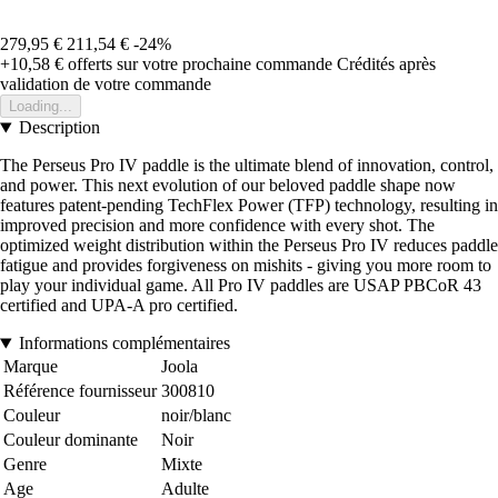
279,95 €
211,54 €
-24%
+10,58 €
offerts sur votre prochaine commande
Crédités après
validation de votre commande
Loading...
Description
The Perseus Pro IV paddle is the ultimate blend of innovation, control,
and power. This next evolution of our beloved paddle shape now
features patent-pending TechFlex Power (TFP) technology, resulting in
improved precision and more confidence with every shot. The
optimized weight distribution within the Perseus Pro IV reduces paddle
fatigue and provides forgiveness on mishits - giving you more room to
play your individual game. All Pro IV paddles are USAP PBCoR 43
certified and UPA-A pro certified.
Informations complémentaires
Marque
Joola
Référence fournisseur
300810
Couleur
noir/blanc
Couleur dominante
Noir
Genre
Mixte
Age
Adulte