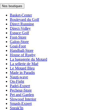
Nos boutiques
Basket-Center
Boulevard du Golf
Direct Running
Direct-Volley
Espace Golf
Foot-Store
Galop-Store
Goal-Foot
Handball-Store
House of Rugby
La bagagerie du Motard
La sellerie de Maé
Le Motard Bleu
Made in Paradis
Nauti-wave
On-Fight
Padel-Expert
Pecheur-Store
Pet and Garden
Slowood Interior
Smash-Expert
Sneak'In