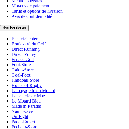
Mentions légales
Moyens de paiement
Tarifs et options de livraison
Avis de confidentialité
Nos boutiques
Basket-Center
Boulevard du Golf
Direct Running
Direct-Volley
Espace Golf
Foot-Store
Galop-Store
Goal-Foot
Handball-Store
House of Rugby
La bagagerie du Motard
La sellerie de Maé
Le Motard Bleu
Made in Paradis
Nauti-wave
On-Fight
Padel-Expert
Pecheur-Store