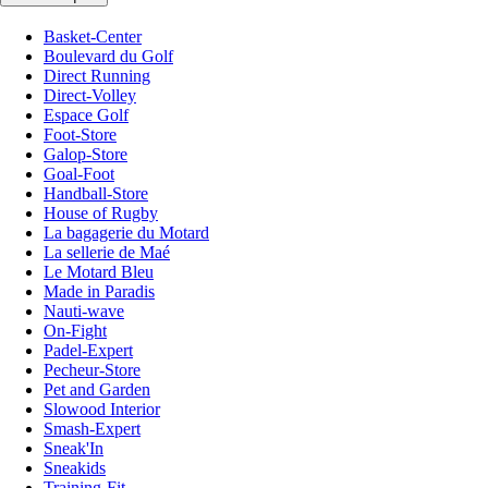
Basket-Center
Boulevard du Golf
Direct Running
Direct-Volley
Espace Golf
Foot-Store
Galop-Store
Goal-Foot
Handball-Store
House of Rugby
La bagagerie du Motard
La sellerie de Maé
Le Motard Bleu
Made in Paradis
Nauti-wave
On-Fight
Padel-Expert
Pecheur-Store
Pet and Garden
Slowood Interior
Smash-Expert
Sneak'In
Sneakids
Training-Fit