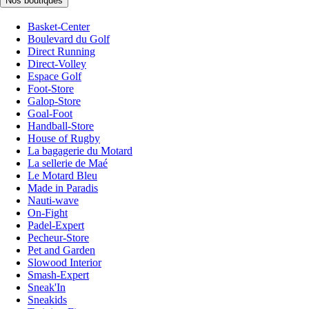
Nos boutiques
Basket-Center
Boulevard du Golf
Direct Running
Direct-Volley
Espace Golf
Foot-Store
Galop-Store
Goal-Foot
Handball-Store
House of Rugby
La bagagerie du Motard
La sellerie de Maé
Le Motard Bleu
Made in Paradis
Nauti-wave
On-Fight
Padel-Expert
Pecheur-Store
Pet and Garden
Slowood Interior
Smash-Expert
Sneak'In
Sneakids