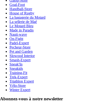
Galop-Store
Goal-Foot
Handball-Store
House of Rugby
La bagagerie du Motard
La sellerie de Maé
Le Motard Bleu
Made in Paradis
Nauti-wave
On-Fight
Padel-Expert
Pecheur-Store
Pet and Garden
Slowood Interior
Smash-Expert
Sneak'In
Sneakids
Training-Fit
Trek-Expert
Triathlon Expert
Vélo-Store
Winter Expert
Abonnez-vous à notre newsletter