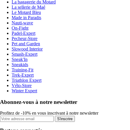
La bagagerie du Motard
La sellerie de Maé
Le Motard Bleu
Made in Paradis
Nauti-wave
On-Fight
Padel-Expert
Pecheur-Store
Pet and Garden
Slowood Interior
Smash-Expert
Sneak'In
Sneakids
Training-Fit
Trek-Expert
Triathlon Expert
Vélo-Store
Winter Expert
Abonnez-vous à notre newsletter
Profitez de -10% en vous inscrivant à notre newsletter
S'inscrire