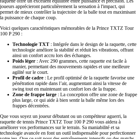
raquette offre un excellent équilibre entre puissance et précision. Les
joueurs apprécieront particulièrement la sensation à l'impact, qui
permet de mieux contrôler la trajectoire de la balle tout en maximisant
la puissance de chaque coup.
Voici quelques caractéristiques mémorables de la Prince TXTZ Tour
100 P 290 :
Technologie TXT
: Intégrée dans le design de la raquette, cette
technologie améliore la stabilité et réduit les vibrations, offrant
ainsi un confort accru lors des échanges.
Poids léger
: Avec 290 grammes, cette raquette est facile à
manier, permettant des mouvements rapides et une meilleure
agilité sur le court.
Profil de cadre
: Le profil optimisé de la raquette favorise une
pénétration rapide dans l’air, augmentant ainsi la vitesse de
swing tout en maintenant un confort lors de la frappe.
Zone de frappe large
: La conception offre une zone de frappe
plus large, ce qui aide à bien sentir la balle même lors des
frappes décentrées.
Que vous soyez un joueur débutant ou un compétiteur aguerri, la
raquette de tennis Prince TXTZ Tour 100 P 290 vous aidera à
améliorer vos performances sur le terrain. Sa maniabilité et sa
technologie avancée en font un outil indispensable pour perfectionner
votre jeu. Que ce soit pour des entraînements intensifs ou des matchs