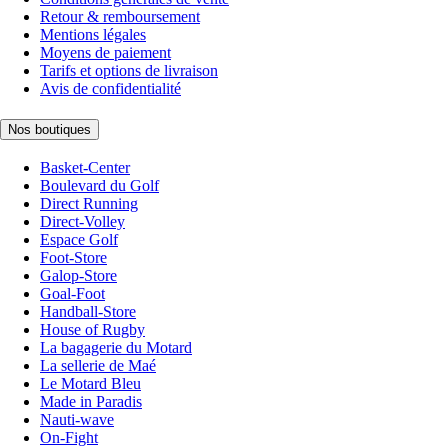
Retour & remboursement
Mentions légales
Moyens de paiement
Tarifs et options de livraison
Avis de confidentialité
Nos boutiques
Basket-Center
Boulevard du Golf
Direct Running
Direct-Volley
Espace Golf
Foot-Store
Galop-Store
Goal-Foot
Handball-Store
House of Rugby
La bagagerie du Motard
La sellerie de Maé
Le Motard Bleu
Made in Paradis
Nauti-wave
On-Fight