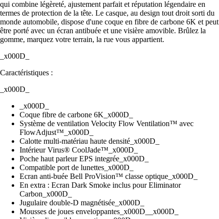
qui combine légèreté, ajustement parfait et réputation légendaire en
termes de protection de la tête. Le casque, au design tout droit sorti du
monde automobile, dispose d'une coque en fibre de carbone 6K et peut
être porté avec un écran antibuée et une visière amovible. Brûlez la
gomme, marquez votre terrain, la rue vous appartient.
_x000D_
Caractéristiques :
_x000D_
_x000D_
Coque fibre de carbone 6K_x000D_
Système de ventilation Velocity Flow Ventilation™ avec
FlowAdjust™_x000D_
Calotte multi-matériau haute densité_x000D_
Intérieur Virus® CoolJade™_x000D_
Poche haut parleur EPS integrée_x000D_
Compatible port de lunettes_x000D_
Ecran anti-buée Bell ProVision™ classe optique_x000D_
En extra : Ecran Dark Smoke inclus pour Eliminator
Carbon_x000D_
Jugulaire double-D magnétisée_x000D_
Mousses de joues enveloppantes_x000D__x000D_