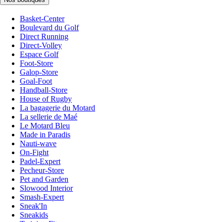
Basket-Center
Boulevard du Golf
Direct Running
Direct-Volley
Espace Golf
Foot-Store
Galop-Store
Goal-Foot
Handball-Store
House of Rugby
La bagagerie du Motard
La sellerie de Maé
Le Motard Bleu
Made in Paradis
Nauti-wave
On-Fight
Padel-Expert
Pecheur-Store
Pet and Garden
Slowood Interior
Smash-Expert
Sneak'In
Sneakids