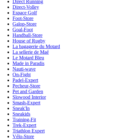
Direct Running
Direct-Volley
Espace Golf
Foot-Store
Galop-Store
Goal-Foot
Handball-Store
House of Rugby
La bagagerie du Motard
La sellerie de Maé
Le Motard Bleu
Made in Paradis
Nauti-wave
On-Fight
Padel-Expert
Pecheur-Store
Pet and Garden
Slowood Interior
Smash-Expert
Sneak'In
Sneakids
Training-Fit
Trek-Expert
Triathlon Expert
Vélo-Store