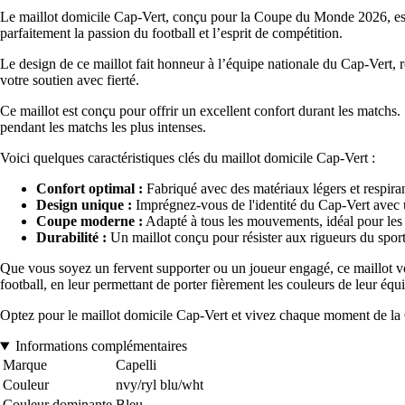
Le maillot domicile Cap-Vert, conçu pour la Coupe du Monde 2026, est l
parfaitement la passion du football et l’esprit de compétition.
Le design de ce maillot fait honneur à l’équipe nationale du Cap-Vert, r
votre soutien avec fierté.
Ce maillot est conçu pour offrir un excellent confort durant les matchs
pendant les matchs les plus intenses.
Voici quelques caractéristiques clés du maillot domicile Cap-Vert :
Confort optimal :
Fabriqué avec des matériaux légers et respiran
Design unique :
Imprégnez-vous de l'identité du Cap-Vert avec u
Coupe moderne :
Adapté à tous les mouvements, idéal pour les 
Durabilité :
Un maillot conçu pour résister aux rigueurs du sport
Que vous soyez un fervent supporter ou un joueur engagé, ce maillot vou
football, en leur permettant de porter fièrement les couleurs de leur équ
Optez pour le maillot domicile Cap-Vert et vivez chaque moment de la 
Informations complémentaires
Marque
Capelli
Couleur
nvy/ryl blu/wht
Couleur dominante
Bleu