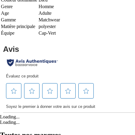
Genre
Homme
Age
Adulte
Gamme
Matchwear
Matière principale
polyester
Équipe
Cap-Vert
Loading...
Loading...
Toutes nos marques