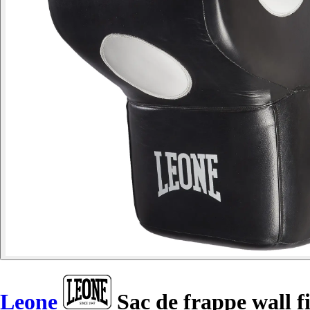
Leone
Sac de frappe wall f