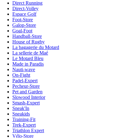
Direct Running
Direct-Volley
Espace Golf
Foot-Store
Galop-Store
Goal-Foot
Handball-Store
House of Rugby
La bagagerie du Motard
La sellerie de Maé
Le Motard Bleu
Made in Paradis
Nauti-wave
On-Fight
Padel-Expert
Pecheur-Store
Pet and Garden
Slowood Interior
Smash-Expert
Sneak'In
Sneakids
Training-Fit
Trek-Expert
Triathlon Expert
Vélo-Store