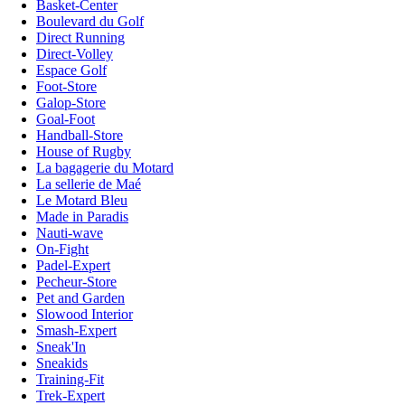
Basket-Center
Boulevard du Golf
Direct Running
Direct-Volley
Espace Golf
Foot-Store
Galop-Store
Goal-Foot
Handball-Store
House of Rugby
La bagagerie du Motard
La sellerie de Maé
Le Motard Bleu
Made in Paradis
Nauti-wave
On-Fight
Padel-Expert
Pecheur-Store
Pet and Garden
Slowood Interior
Smash-Expert
Sneak'In
Sneakids
Training-Fit
Trek-Expert