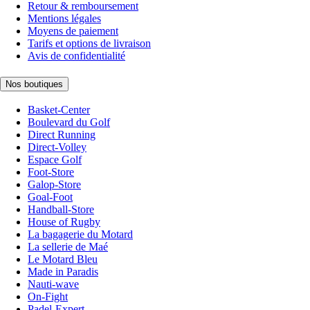
Retour & remboursement
Mentions légales
Moyens de paiement
Tarifs et options de livraison
Avis de confidentialité
Nos boutiques
Basket-Center
Boulevard du Golf
Direct Running
Direct-Volley
Espace Golf
Foot-Store
Galop-Store
Goal-Foot
Handball-Store
House of Rugby
La bagagerie du Motard
La sellerie de Maé
Le Motard Bleu
Made in Paradis
Nauti-wave
On-Fight
Padel-Expert