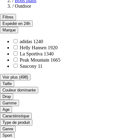
/
Bons plans
/
Outdoor
Filtres
Expédié en 24h
Marque
adidas
1240
Helly Hansen
1920
La Sportiva
1340
Peak Mountain
1665
Saucony
11
Voir plus
(498)
Taille
Couleur dominante
Drop
Gamme
Age
Caractéristique
Type de produit
Genre
Sport