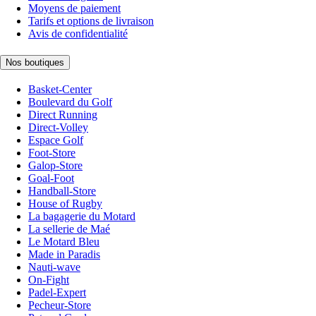
Moyens de paiement
Tarifs et options de livraison
Avis de confidentialité
Nos boutiques
Basket-Center
Boulevard du Golf
Direct Running
Direct-Volley
Espace Golf
Foot-Store
Galop-Store
Goal-Foot
Handball-Store
House of Rugby
La bagagerie du Motard
La sellerie de Maé
Le Motard Bleu
Made in Paradis
Nauti-wave
On-Fight
Padel-Expert
Pecheur-Store