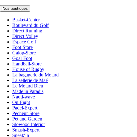
Nos boutiques
Basket-Center
Boulevard du Golf
Direct Running
Direct-Volley
Espace Golf
Foot-Store
Galop-Store
Goal-Foot
Handball-Store
House of Rugby
La bagagerie du Motard
La sellerie de Maé
Le Motard Bleu
Made in Paradis
Nauti-wave
On-Fight
Padel-Expert
Pecheur-Store
Pet and Garden
Slowood Interior
Smash-Expert
Sneak'In