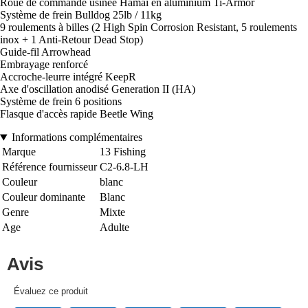
Roue de commande usinée Hamai en aluminium Ti-Armor
Système de frein Bulldog 25lb / 11kg
9 roulements à billes (2 High Spin Corrosion Resistant, 5 roulements
inox + 1 Anti-Retour Dead Stop)
Guide-fil Arrowhead
Embrayage renforcé
Accroche-leurre intégré KeepR
Axe d'oscillation anodisé Generation II (HA)
Système de frein 6 positions
Flasque d'accès rapide Beetle Wing
Informations complémentaires
Marque
13 Fishing
Référence fournisseur
C2-6.8-LH
Couleur
blanc
Couleur dominante
Blanc
Genre
Mixte
Age
Adulte