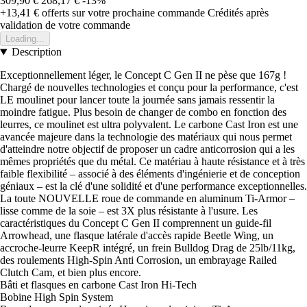
309,90 €
268,17 €
-13%
+13,41 €
offerts sur votre prochaine commande
Crédités après
validation de votre commande
Loading...
Description
Exceptionnellement léger, le Concept C Gen II ne pèse que 167g !
Chargé de nouvelles technologies et conçu pour la performance, c'est
LE moulinet pour lancer toute la journée sans jamais ressentir la
moindre fatigue. Plus besoin de changer de combo en fonction des
leurres, ce moulinet est ultra polyvalent. Le carbone Cast Iron est une
avancée majeure dans la technologie des matériaux qui nous permet
d'atteindre notre objectif de proposer un cadre anticorrosion qui a les
mêmes propriétés que du métal. Ce matériau à haute résistance et à très
faible flexibilité – associé à des éléments d'ingénierie et de conception
géniaux – est la clé d'une solidité et d'une performance exceptionnelles.
La toute NOUVELLE roue de commande en aluminum Ti-Armor –
lisse comme de la soie – est 3X plus résistante à l'usure. Les
caractéristiques du Concept C Gen II comprennent un guide-fil
Arrowhead, une flasque latérale d'accès rapide Beetle Wing, un
accroche-leurre KeepR intégré, un frein Bulldog Drag de 25lb/11kg,
des roulements High-Spin Anti Corrosion, un embrayage Railed
Clutch Cam, et bien plus encore.
Bâti et flasques en carbone Cast Iron Hi-Tech
Bobine High Spin System