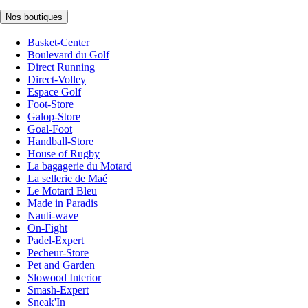
Nos boutiques
Basket-Center
Boulevard du Golf
Direct Running
Direct-Volley
Espace Golf
Foot-Store
Galop-Store
Goal-Foot
Handball-Store
House of Rugby
La bagagerie du Motard
La sellerie de Maé
Le Motard Bleu
Made in Paradis
Nauti-wave
On-Fight
Padel-Expert
Pecheur-Store
Pet and Garden
Slowood Interior
Smash-Expert
Sneak'In