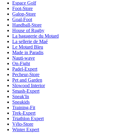
Espace Golf
Foot-Store
Galop-Store
Goal-Foot
Handball-Store
House of Rugby
La bagagerie du Motard
La sellerie de Maé
Le Motard Bleu
Made in Paradis
Nauti-wave
On-Fight
Padel-Expert
Pecheur-Store
Pet and Garden
Slowood Interior
Smash-Expert
Sneak'In
Sneakids
Training-Fit
Trek-Expert
Triathlon Expert
Vélo-Store
Winter Expert