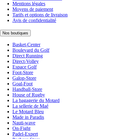
Mentions légales
Moyens de paiement
Tarifs et options de livraison
Avis de confidentialité
Nos boutiques
Basket-Center
Boulevard du Golf
Direct Running
Direct-Volley
Espace Golf
Foot-Store
Galop-Store
Goal-Foot
Handball-Store
House of Rugby
La bagagerie du Motard
La sellerie de Maé
Le Motard Bleu
Made in Paradis
Nauti-wave
On-Fight
Padel-Expert