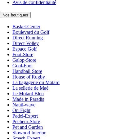
Avis de confidentialité
Nos boutiques
Basket-Center
Boulevard du Golf
Direct Running
Direct-Volley
Espace Golf
Foot-Store
Galop-Store
Goal-Foot
Handball-Store
House of Rugby
La bagagerie du Motard
La sellerie de Maé
Le Motard Bleu
Made in Paradis
Nauti-wave
On-Fight
Padel-Expert
Pecheur-Store
Pet and Garden
Slowood Interior
Smash-Expert