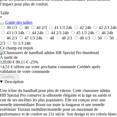
l’impact pour plus de confort.
Taille
*
Guide des tailles
39 1/3
40
40 2/3
41 1/3
24h
42
24h
42 2/3
24h
43 1/3
24h
44
24h
44 2/3
24h
45 1/3
24h
46
24h
46 2/3
47 1/3
24h
48
48 2/3
49 1/3
50
50
2/3
51 1/3
24h
Ce champ est requis
À partir de
120,00 €
90,11 €
-25%
+4,51 €
offerts sur votre prochaine commande
Crédités après
validation de votre commande
Loading...
Description
Une icône du handball pour plus de vitesse. Cette chaussure adidas
HB Spezial Pro conserve la silhouette élégante et la tige en suède et
cuir de ses ancêtres les plus populaires. Elle est conçue avec une
semelle intermédiaire Boost sur toute la longueur et une semelle
extérieure Traxion multidirectionnelle pour un maximum de
performance et de confort au 21e siècle. Son design et ses coloris blanc