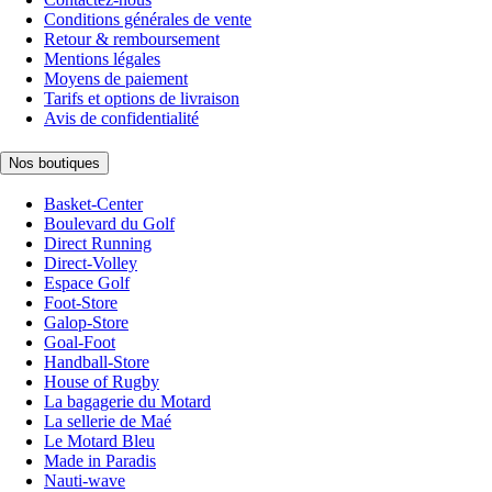
Conditions générales de vente
Retour & remboursement
Mentions légales
Moyens de paiement
Tarifs et options de livraison
Avis de confidentialité
Nos boutiques
Basket-Center
Boulevard du Golf
Direct Running
Direct-Volley
Espace Golf
Foot-Store
Galop-Store
Goal-Foot
Handball-Store
House of Rugby
La bagagerie du Motard
La sellerie de Maé
Le Motard Bleu
Made in Paradis
Nauti-wave