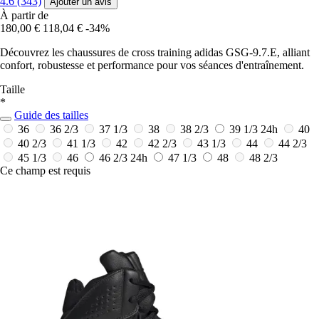
4.6 (343)
Ajouter un avis
À partir de
180,00 €
118,04 €
-34%
Découvrez les chaussures de cross training adidas GSG-9.7.E, alliant
confort, robustesse et performance pour vos séances d'entraînement.
Taille
*
Guide des tailles
36
36 2/3
37 1/3
38
38 2/3
39 1/3
24h
40
40 2/3
41 1/3
42
42 2/3
43 1/3
44
44 2/3
45 1/3
46
46 2/3
24h
47 1/3
48
48 2/3
Ce champ est requis