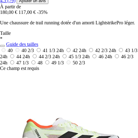
4.5 (79)
Ajouter un avis
À partir de
180,00 €
117,00 €
-35%
Une chaussure de trail running dotée d'un amorti LightstrikePro léger.
Taille
*
Guide des tailles
40
40 2/3
41 1/3
24h
42
24h
42 2/3
24h
43 1/3
24h
44
24h
44 2/3
24h
45 1/3
24h
46
24h
46 2/3
24h
47 1/3
48
49 1/3
50 2/3
Ce champ est requis