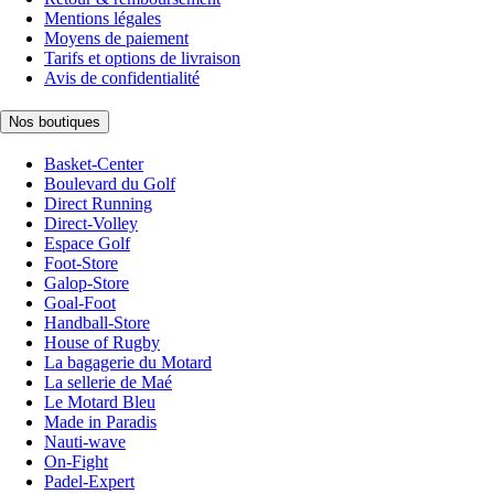
Mentions légales
Moyens de paiement
Tarifs et options de livraison
Avis de confidentialité
Nos boutiques
Basket-Center
Boulevard du Golf
Direct Running
Direct-Volley
Espace Golf
Foot-Store
Galop-Store
Goal-Foot
Handball-Store
House of Rugby
La bagagerie du Motard
La sellerie de Maé
Le Motard Bleu
Made in Paradis
Nauti-wave
On-Fight
Padel-Expert