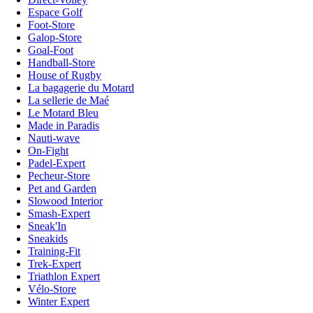
Espace Golf
Foot-Store
Galop-Store
Goal-Foot
Handball-Store
House of Rugby
La bagagerie du Motard
La sellerie de Maé
Le Motard Bleu
Made in Paradis
Nauti-wave
On-Fight
Padel-Expert
Pecheur-Store
Pet and Garden
Slowood Interior
Smash-Expert
Sneak'In
Sneakids
Training-Fit
Trek-Expert
Triathlon Expert
Vélo-Store
Winter Expert