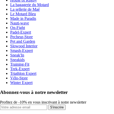
House of Rugby
La bagagerie du Motard
La sellerie de Maé
Le Motard Bleu
Made in Paradis
Nauti-wave
On-Fight
Padel-Expert
Pecheur-Store
Pet and Garden
Slowood Interior
Smash-Expert
Sneak'In
Sneakids
Training-Fit
Trek-Expert
Triathlon Expert
Vélo-Store
Winter Expert
Abonnez-vous à notre newsletter
Profitez de -10% en vous inscrivant à notre newsletter
S'inscrire