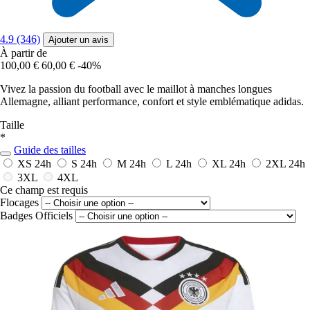
4.9 (346)
Ajouter un avis
À partir de
100,00 €
60,00 €
-40%
Vivez la passion du football avec le maillot à manches longues
Allemagne, alliant performance, confort et style emblématique adidas.
Taille
*
Guide des tailles
XS
24h
S
24h
M
24h
L
24h
XL
24h
2XL
24h
3XL
4XL
Ce champ est requis
Flocages
Badges Officiels