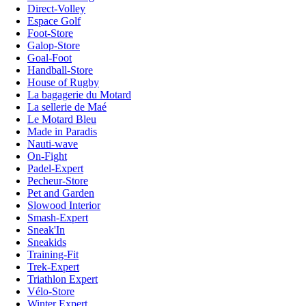
Direct-Volley
Espace Golf
Foot-Store
Galop-Store
Goal-Foot
Handball-Store
House of Rugby
La bagagerie du Motard
La sellerie de Maé
Le Motard Bleu
Made in Paradis
Nauti-wave
On-Fight
Padel-Expert
Pecheur-Store
Pet and Garden
Slowood Interior
Smash-Expert
Sneak'In
Sneakids
Training-Fit
Trek-Expert
Triathlon Expert
Vélo-Store
Winter Expert