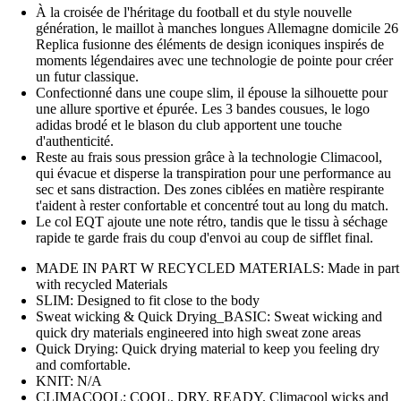
À la croisée de l'héritage du football et du style nouvelle
génération, le maillot à manches longues Allemagne domicile 26
Replica fusionne des éléments de design iconiques inspirés de
moments légendaires avec une technologie de pointe pour créer
un futur classique.
Confectionné dans une coupe slim, il épouse la silhouette pour
une allure sportive et épurée. Les 3 bandes cousues, le logo
adidas brodé et le blason du club apportent une touche
d'authenticité.
Reste au frais sous pression grâce à la technologie Climacool,
qui évacue et disperse la transpiration pour une performance au
sec et sans distraction. Des zones ciblées en matière respirante
t'aident à rester confortable et concentré tout au long du match.
Le col EQT ajoute une note rétro, tandis que le tissu à séchage
rapide te garde frais du coup d'envoi au coup de sifflet final.
MADE IN PART W RECYCLED MATERIALS: Made in part
with recycled Materials
SLIM: Designed to fit close to the body
Sweat wicking & Quick Drying_BASIC: Sweat wicking and
quick dry materials engineered into high sweat zone areas
Quick Drying: Quick drying material to keep you feeling dry
and comfortable.
KNIT: N/A
CLIMACOOL: COOL. DRY. READY. Climacool wicks and