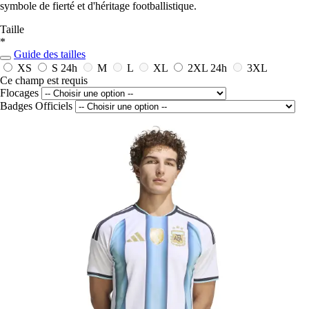
symbole de fierté et d'héritage footballistique.
Taille
*
Guide des tailles
XS
S
24h
M
L
XL
2XL
24h
3XL
Ce champ est requis
Flocages
Badges Officiels